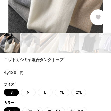
ニットカシミヤ混合タンクトップ
4,420
円
サイズ
S
M
L
XL
2XL
カラー
グレー
ブラック
ホワイト
キャメル