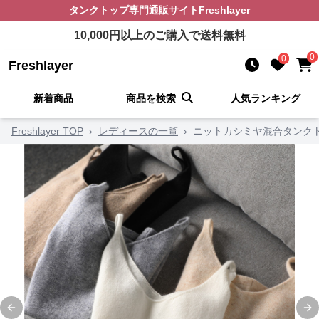
タンクトップ
専門通販サイト
Freshlayer
10,000
円以上のご購入で送料無料
0
0
Freshlayer
新着商品
商品を検索
人気ランキング
Freshlayer TOP
›
レディースの一覧
›
ニットカシミヤ混合タンク
Previous slide
Ne