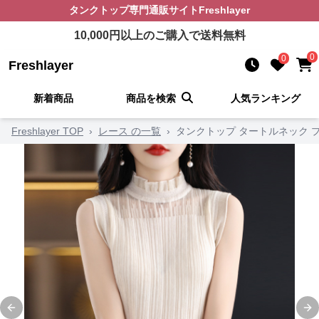
タンクトップ
専門通販サイト
Freshlayer
10,000
円以上のご購入で送料無料
0
0
Freshlayer
新着商品
商品を検索
人気ランキング
Freshlayer TOP
›
レース の一覧
›
タンクトップ タートルネック 
Previous slide
Ne