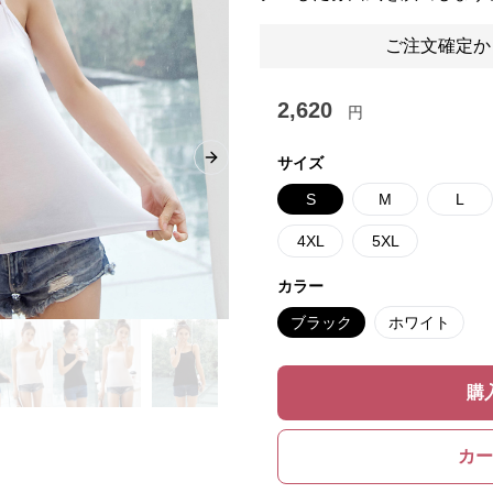
ご注文確定か
2,620
円
サイズ
Next slide
S
M
L
4XL
5XL
カラー
ブラック
ホワイト
購
カー