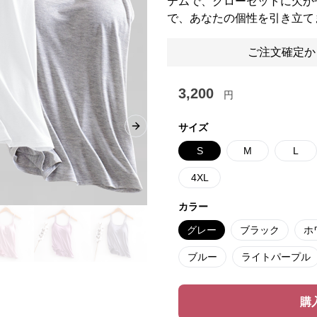
テムで、クローゼットに欠か
で、あなたの個性を引き立て
ご注文確定か
3,200
円
サイズ
Next slide
S
M
L
4XL
カラー
グレー
ブラック
ホ
ブルー
ライトパープル
購