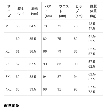
サ
バス
ウエス
ヒッ
推奨
着丈
肩幅
イ
ト
ト
プ
体重
(cm)
(cm)
ズ
(cm)
(cm)
(cm)
(kg)
42.5-
M
58
34.5
78
71
78
47.5
47.5-
L
60
35.5
82
75
82
52.5
52.5-
XL
61
36.5
86
79
86
57.5
57.5-
2XL
62
37.5
90
83
90
62.5
62.5-
3XL
62
38.5
94
87
94
67.5
67.5-
4XL
63
39.5
98
91
98
72.5
商品画像