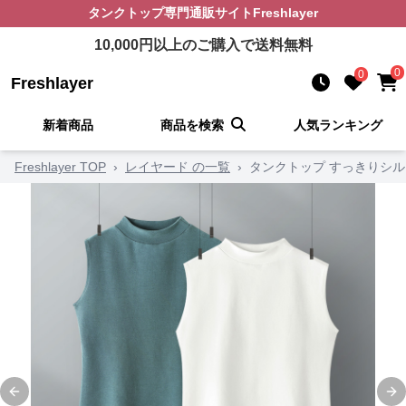
タンクトップ
専門通販サイト
Freshlayer
10,000
円以上のご購入で送料無料
0
0
Freshlayer
新着商品
商品を検索
人気ランキング
Freshlayer TOP
›
レイヤード の一覧
›
タンクトップ すっきりシル
Previous slide
Ne