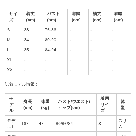
サイ
着丈
バスト
肩幅
袖丈
肩幅
ズ
(cm)
(cm)
(cm)
(cm)
(cm)
S
33
76-86
-
-
-
M
34
80-90
-
-
-
L
35
84-94
-
-
-
XL
-
-
-
-
-
XXL
-
-
-
-
-
試着モデル情報：
モ
着用
身長
体重
バスト/ウエスト/
体
デ
サイ
(cm)
(kg)
ヒップ(cm)
型
ル
ズ
モデ
スリ
167
47
80/66/84
S
ル1
ム