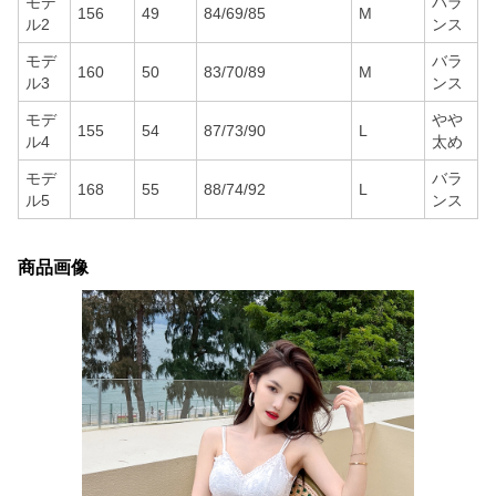
モデ
バラ
156
49
84/69/85
M
ル2
ンス
モデ
バラ
160
50
83/70/89
M
ル3
ンス
モデ
やや
155
54
87/73/90
L
ル4
太め
モデ
バラ
168
55
88/74/92
L
ル5
ンス
商品画像