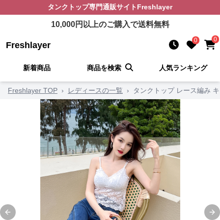
タンクトップ
専門通販サイト
Freshlayer
10,000
円以上のご購入で送料無料
0
0
Freshlayer
新着商品
商品を検索
人気ランキング
Freshlayer TOP
›
レディースの一覧
›
タンクトップ レース編み 
Previous slide
Ne