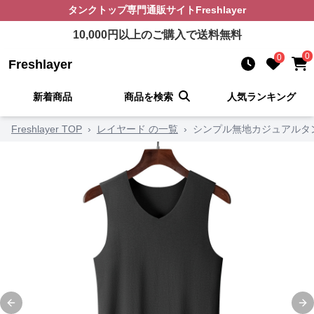
タンクトップ
専門通販サイト
Freshlayer
10,000
円以上のご購入で送料無料
0
0
Freshlayer
新着商品
商品を検索
人気ランキング
Freshlayer TOP
›
レイヤード の一覧
›
シンプル無地カジュアルタ
Previous slide
Ne