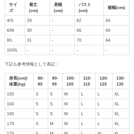
サイ
着丈
肩幅
バスト
裾幅(cm)
ズ
(cm)
(cm)
(cm)
4/S
29
-
62
56
6/M
30
-
66
60
8/L
31
-
70
64
10/XL
-
-
-
-
下記も参考情報として表記：
身長(cm)/
80-
90-
100-
110-
120-
130-
体重(kg)
85
95
105
115
125
135
155
S
S
M
L
L
XL
160
S
S
M
L
L
XL
165
S
S
M
L
L
XL
170
S
M
M
L
L
XL
175
S
M
M
L
XL
XL