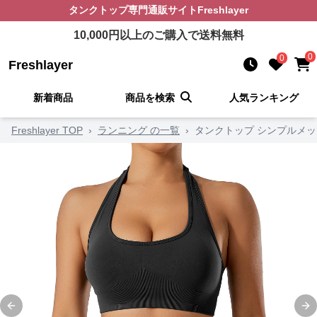
タンクトップ
専門通販サイト
Freshlayer
10,000
円以上のご購入で送料無料
0
0
Freshlayer
新着商品
商品を検索
人気ランキング
Freshlayer TOP
›
ランニング の一覧
›
タンクトップ シンプルメッ
Previous slide
Ne