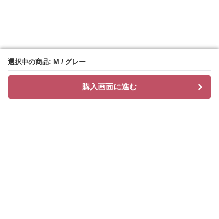
選択中の商品: M / グレー
選択中の商品: M / グレー
購入画面に進む
購入画面に進む
Freshlayer
について