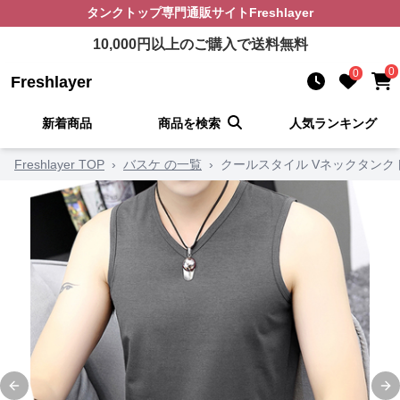
タンクトップ
専門通販サイト
Freshlayer
10,000
円以上のご購入で送料無料
0
0
Freshlayer
新着商品
商品を検索
人気ランキング
Freshlayer TOP
›
バスケ の一覧
›
クールスタイル Vネックタンク
Previous slide
Ne