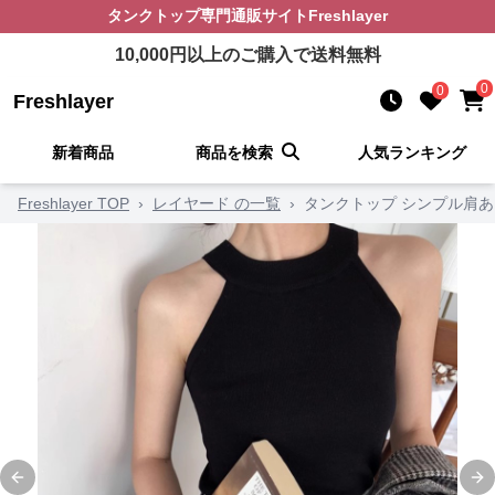
タンクトップ
専門通販サイト
Freshlayer
10,000
円以上のご購入で送料無料
0
0
Freshlayer
新着商品
商品を検索
人気ランキング
Freshlayer TOP
›
レイヤード の一覧
›
タンクトップ シンプル肩
Previous slide
Ne