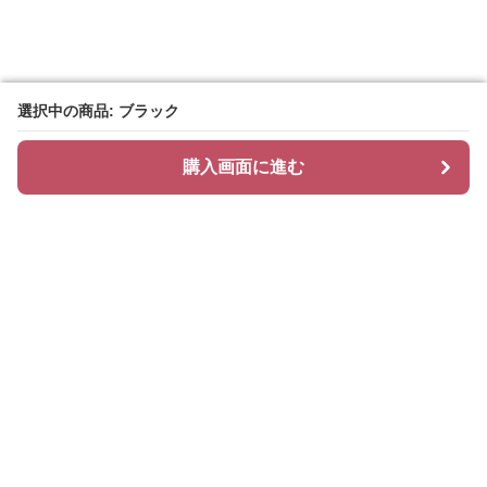
選択中の商品: ブラック
選択中の商品: ブラック
購入画面に進む
購入画面に進む
Freshlayer
について