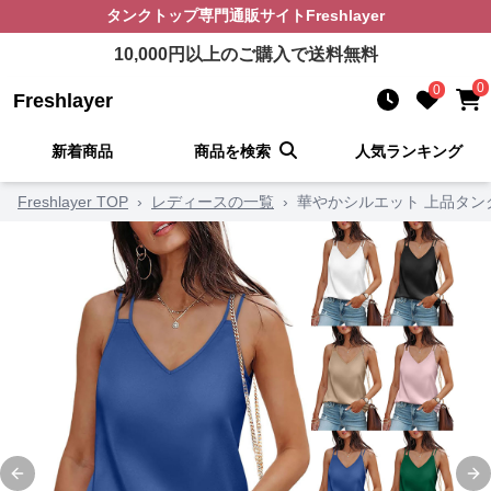
タンクトップ
専門通販サイト
Freshlayer
10,000
円以上のご購入で送料無料
0
0
Freshlayer
新着商品
商品を検索
人気ランキング
Freshlayer TOP
›
レディースの一覧
›
華やかシルエット 上品タン
Previous slide
Ne