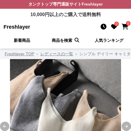
タンクトップ
専門通販サイト
Freshlayer
10,000
円以上のご購入で送料無料
0
0
Freshlayer
新着商品
商品を検索
人気ランキング
Freshlayer TOP
›
レディースの一覧
›
シンプル デイリー キャミ
Previous slide
Ne