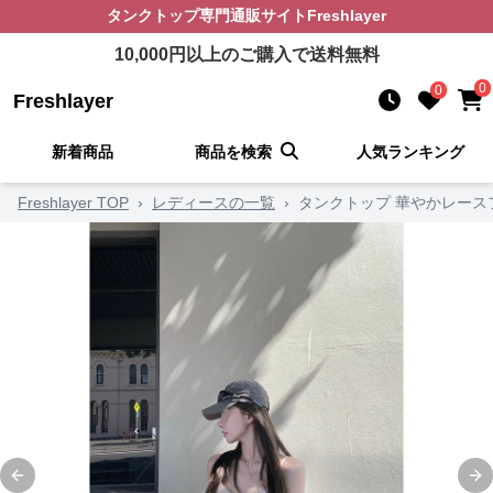
タンクトップ
専門通販サイト
Freshlayer
10,000
円以上のご購入で送料無料
0
0
Freshlayer
新着商品
商品を検索
人気ランキング
Freshlayer TOP
›
レディースの一覧
›
タンクトップ 華やかレース
Previous slide
Ne