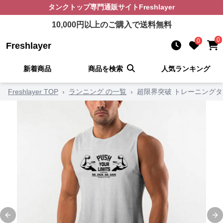
タンクトップ
専門通販サイト
Freshlayer
10,000
円以上のご購入で送料無料
0
0
Freshlayer
新着商品
商品を検索
人気ランキング
Freshlayer TOP
›
ランニング の一覧
›
超限界突破 トレーニング
Previous slide
Ne