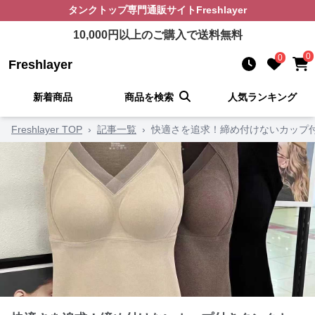
タンクトップ
専門通販サイト
Freshlayer
10,000
円以上のご購入で送料無料
0
0
Freshlayer
新着商品
商品を検索
人気ランキング
Freshlayer TOP
›
記事一覧
›
快適さを追求！締め付けないカップ