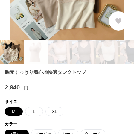
胸元すっきり着心地快適タンクトップ
2,840
円
サイズ
M
L
XL
カラー
ブラック
ベージュ
カーキ
クリーム