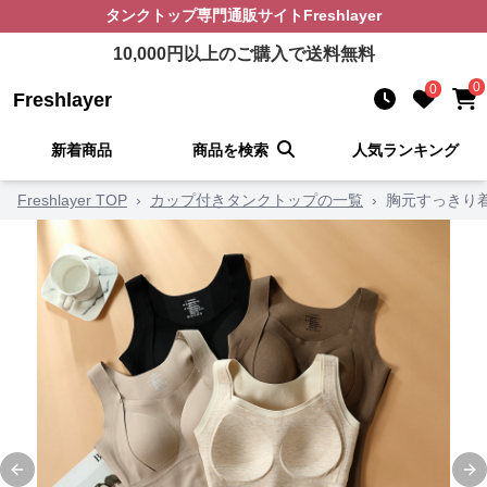
タンクトップ
専門通販サイト
Freshlayer
10,000
円以上のご購入で送料無料
0
0
Freshlayer
新着商品
商品を検索
人気ランキング
Freshlayer TOP
›
カップ付きタンクトップの一覧
›
胸元すっきり
Previous slide
Ne