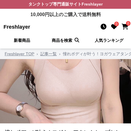
タンクトップ
専門通販サイト
Freshlayer
10,000
円以上のご購入で送料無料
0
0
Freshlayer
新着商品
商品を検索
人気ランキング
Freshlayer TOP
›
記事一覧
›
憧れボディが叶う！ヨガウェアタン