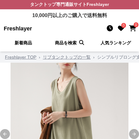
タンクトップ
専門通販サイト
Freshlayer
10,000
円以上のご購入で送料無料
0
0
Freshlayer
新着商品
商品を検索
人気ランキング
Freshlayer TOP
›
リブタンクトップの一覧
›
シンプルリブロング
Previous slide
Ne