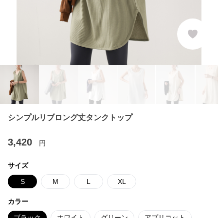
シンプルリブロング丈タンクトップ
3,420
円
サイズ
S
M
L
XL
カラー
ブラック
ホワイト
グリーン
アプリコット