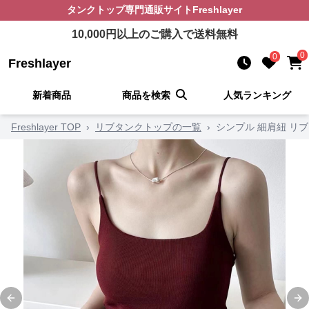
タンクトップ
専門通販サイト
Freshlayer
10,000
円以上のご購入で送料無料
0
0
Freshlayer
新着商品
商品を検索
人気ランキング
Freshlayer TOP
›
リブタンクトップの一覧
›
シンプル 細肩紐 リ
Previous slide
Ne