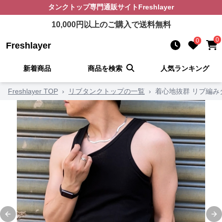
タンクトップ
専門通販サイト
Freshlayer
10,000
円以上のご購入で送料無料
0
0
Freshlayer
新着商品
商品を検索
人気ランキング
Freshlayer TOP
›
リブタンクトップの一覧
›
着心地抜群 リブ編み
Previous slide
Ne