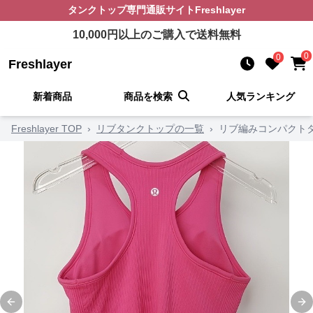
タンクトップ
専門通販サイト
Freshlayer
10,000
円以上のご購入で送料無料
0
0
Freshlayer
新着商品
商品を検索
人気ランキング
Freshlayer TOP
›
リブタンクトップの一覧
›
リブ編みコンパクト
Previous slide
Ne