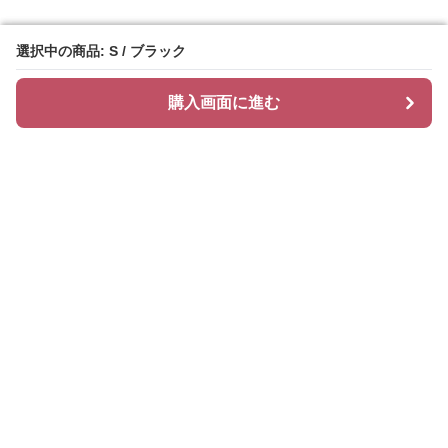
選択中の商品: S / ブラック
選択中の商品: S / ブラック
購入画面に進む
購入画面に進む
Freshlayer
について
会社概要