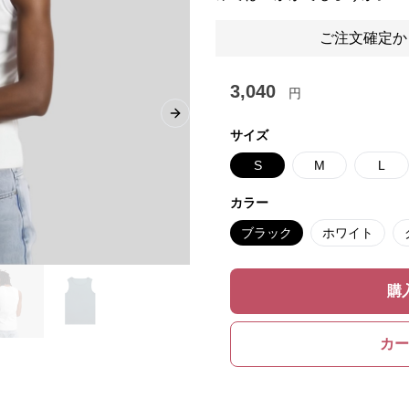
ご注文確定か
3,040
円
Next slide
サイズ
S
M
L
カラー
ブラック
ホワイト
購
カー