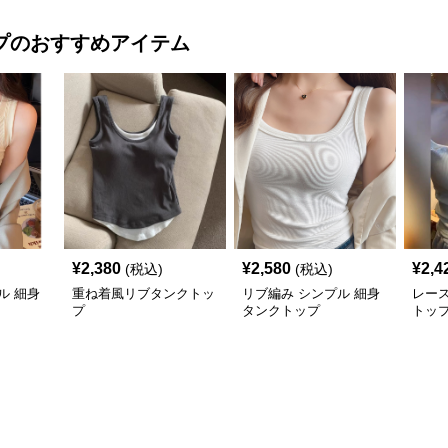
プ
のおすすめアイテム
¥
2,380
¥
2,580
¥
2,4
(税込)
(税込)
ル 細身
重ね着風リブタンクトッ
リブ編み シンプル 細身
レー
プ
タンクトップ
トッ